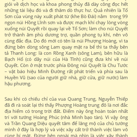
giỏi về dịch học và khoa phong thủy đã dày công đọc hết
những tài liệu đó và đi thăm dò thực hư. Quả nhiên là Tổ
Sơn của vùng này xuất phát từ (khe Bò Đái) nằm trong 99
ngọn núi Hồng Lĩnh sơn và được mạch khí chạy lòng vòng
xuống núi Quyết rồi quay lại về Tổ Sơn; làm cho núi Quyết
trở thành âm phù dương trợ, quần phong tụ khí, nên vô
cùng đắc địa. Do đó mới có tên là núi Phượng Hoàng, vì ta
đứng bên dòng sông Lam quay mặt ra bể thì ta thấy bên
tả Thanh Long: là con Rồng Xanh (sông Lam), bên hữu là
Bạch Hổ (có dãy núi của Hà Tĩnh) cũng đưa khí về núi
Quyết. Còn ở mặt trước phía Đông núi Quyết là Chu Tước
– vật báo hiệu Minh Đường rất phát triển và phía sau là
Huyền Vũ (sao của người giữ nhà, giữ cửa, giữ nước) làm
hậu phương.
Sau khi có chiếu chỉ của vua Quang Trung, Nguyễn Thiếp
đã đi rà soát lại thì thấy Phượng Hoàng trung đô là nơi đắc
địa hiếm có trong trời đất. Điểm này ông hoàn toàn nhất
trí với tướng Hoàng Phúc (nhà Minh bạo tàn). Vì vậy ông
và Trần Quang Diệu quyết tâm để lăng mộ của chủ tướng
mình ở đây là hợp lý và việc xây cất trở thành việc làm vô
cùng bí mật. Đứng bên ngoài mà nhìn là việc xây thành