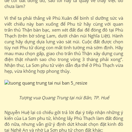
để coi đất đóng đô, sao tới nay ta quay về thấy việc đó
chưa làm?
Vì thế ta phải thẳng về Phú Xuân để binh sĩ dưỡng sức và
viết chiếu này ban xuống để Phu tử hãy cùng với quan
trấn thủ Thận bàn bạc, xem xét đất đai để đóng đô tại Phù
Thạch (trên bờ sông Lam, dưới chân núi Nghĩa Liệt). Hành
cung hãy dựng dựa lưng vào sát núi. Cuộc đất được chọn
tùy nơi Phu tử dùng con mắt tinh tường mà sớm định. Hãy
mau mau chọn gấp, giao cho trấn thủ Thận xây dựng cung
điện thật nhanh sao cho trong vòng 3 tháng phải xong”.
Nhận thư, La Sơn phu tử viện dẫn địa thế ở Phù Thạch vừa
hẹp, vừa không hợp phong thủy.
Tượng vua Quang Trung tại núi Bân, TP. Huế
Nguyễn Huệ lại có chiếu gởi trả lời đại ý tiếp nhận những ý
kiến của La Sơn phu tử, không lấy Phù Thạch làm đất đóng
đô nữa, nhưng vẫn giữ ý định dứt khoát chọn đặt kinh đô
tại Nghệ An và nhờ La Sơn phu tử chọn đất khác: