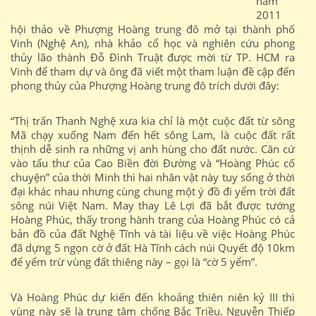
năm
2011
hội thảo về Phượng Hoàng trung đô mở tại thành phố
Vinh (Nghệ An), nhà khảo cổ học và nghiên cứu phong
thủy lão thành Đỗ Đình Truật được mời từ TP. HCM ra
Vinh để tham dự và ông đã viết một tham luận đề cập đến
phong thủy của Phượng Hoàng trung đô trích dưới đây:
“Thị trấn Thanh Nghệ xưa kia chỉ là một cuộc đất từ sông
Mã chạy xuống Nam đến hết sông Lam, là cuộc đất rất
thịnh dễ sinh ra những vị anh hùng cho đất nước. Căn cứ
vào tấu thư của Cao Biền đời Đường và “Hoàng Phúc cố
chuyện” của thời Minh thì hai nhân vật này tuy sống ở thời
đại khác nhau nhưng cùng chung một ý đồ đi yểm trời đất
sông núi Việt Nam. May thay Lê Lợi đã bắt được tướng
Hoàng Phúc, thấy trong hành trang của Hoàng Phúc có cả
bản đồ của đất Nghệ Tĩnh và tài liệu về việc Hoàng Phúc
đã dựng 5 ngọn cờ ở đất Hà Tĩnh cách núi Quyết độ 10km
để yểm trừ vùng đất thiêng này – gọi là “cờ 5 yểm”.
Và Hoàng Phúc dự kiến đến khoảng thiên niên kỷ III thì
vùng này sẽ là trung tâm chống Bắc Triều. Nguyễn Thiếp