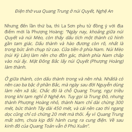
Điện thờ vua Quang Trung ở núi Quyết, Nghệ An
Nhưng đến lần thứ ba, thì La Sơn phu tử đồng ý với địa
điểm mới là Phượng Hoàng:
“Ngày nay, khoảng giữa núi
Quyết và núi Mèo, còn thấy dấu tích một thành cũ hình
gần tam giác. Dấu thành và hào đương còn rõ, nhất là
trong bức ảnh chụp từ cao. Cửa tiền ở phía Nam. Núi Mèo
(núi Kỳ Lân) làm nền cho đồn gác, thành phía Nam chắp
vào núi ấy. Mặt Đông Bắc lấy núi Quyết (Phượng Hoàng)
làm thành.
Ở giữa thành, còn dấu thành trong và nền nhà. Nhấtlà có
nền cao ba bậc ở phần Bắc, mà ngày sau đời Nguyễn dùng
làm nền xã tắc. Chắc đó là chỗ Quang Trung, ngự triều
trong khi tạm nghỉ ở Nghệ An. Tuy gọi là Trung Đô, nhưng
thành Phượng Hoàng nhỏ, thành Nam chỉ dài chừng 300
mét, bức thành Tây dài 450 mét, và cái nền cao thì ngang
dọc cũng chỉ có chừng 20 mét mà thôi. Ấy vì Quang Trung
mất sớm, chưa kịp đổi hành cung ra cung điện. Về sau
kinh đô của Quang Toản vẫn ở Phú Xuân”.