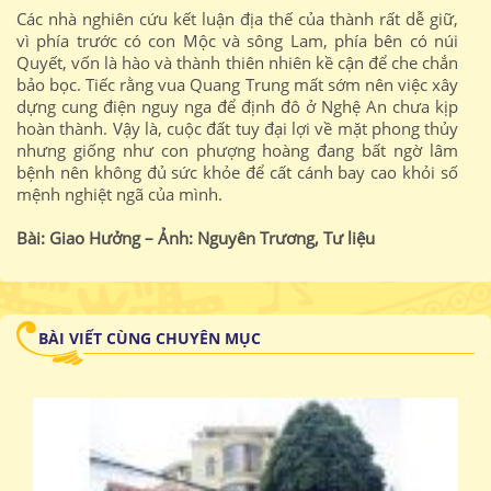
Các nhà nghiên cứu kết luận địa thế của thành rất dễ giữ,
vì phía trước có con Mộc và sông Lam, phía bên có núi
Quyết, vốn là hào và thành thiên nhiên kề cận để che chắn
bảo bọc. Tiếc rằng vua Quang Trung mất sớm nên việc xây
dựng cung điện nguy nga để định đô ở Nghệ An chưa kịp
hoàn thành. Vậy là, cuộc đất tuy đại lợi về mặt phong thủy
nhưng giống như con phượng hoàng đang bất ngờ lâm
bệnh nên không đủ sức khỏe để cất cánh bay cao khỏi số
mệnh nghiệt ngã của mình.
Bài: Giao Hưởng – Ảnh: Nguyên Trương, Tư liệu
BÀI VIẾT CÙNG CHUYÊN MỤC