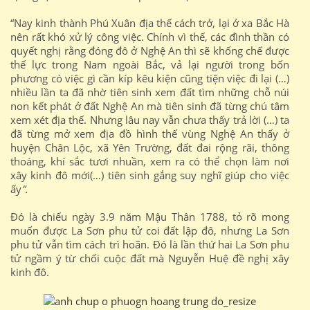
“Nay kinh thành Phú Xuân địa thế cách trở, lại ở xa Bắc Hà
nên rất khó xử lý công việc. Chính vì thế, các đình thần có
quyết nghị rằng đóng đô ở Nghệ An thì sẽ khống chế được
thế lực trong Nam ngoài Bắc, vả lại người trong bốn
phương có việc gì cần kíp kêu kiện cũng tiện việc đi lại (…)
nhiều lần ta đã nhờ tiên sinh xem đất tìm những chỗ núi
non kết phát ở đất Nghệ An mà tiên sinh đã từng chú tâm
xem xét địa thế. Nhưng lâu nay vẫn chưa thấy trả lời (…) ta
đã từng mở xem địa đồ hình thế vùng Nghệ An thấy ở
huyện Chân Lộc, xã Yên Trường, đất đai rộng rãi, thông
thoáng, khí sắc tươi nhuần, xem ra có thể chọn làm nơi
xây kinh đô mới(…) tiên sinh gắng suy nghĩ giúp cho việc
ấy
”.
Đó là chiếu ngày 3.9 năm Mậu Thân 1788, tỏ rõ mong
muốn được La Sơn phu tử coi đất lập đô, nhưng La Sơn
phu tử vẫn tìm cách trì hoãn. Đó là lần thứ hai La Sơn phu
tử ngầm ý từ chối cuộc đất mà Nguyễn Huệ đề nghị xây
kinh đô.