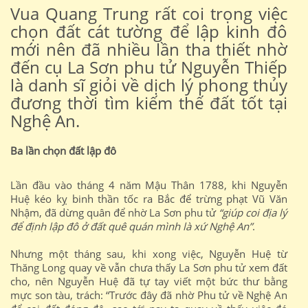
Vua Quang Trung rất coi trọng việc
chọn đất cát tường để lập kinh đô
mới nên đã nhiều lần tha thiết nhờ
đến cụ La Sơn phu tử Nguyễn Thiếp
là danh sĩ giỏi về dịch lý phong thủy
đương thời tìm kiếm thế đất tốt tại
Nghệ An.
Ba lần chọn đất lập đô
Lần đầu vào tháng 4 năm Mậu Thân 1788, khi Nguyễn
Huệ kéo kỵ binh thần tốc ra Bắc để trừng phạt Vũ Văn
Nhậm, đã dừng quân để nhờ La Sơn phu tử
“giúp coi địa lý
để định lập đô ở đất quê quán mình là xứ Nghệ An”
.
Nhưng một tháng sau, khi xong việc, Nguyễn Huệ từ
Thăng Long quay về vẫn chưa thấy La Sơn phu tử xem đất
cho, nên Nguyễn Huệ đã tự tay viết một bức thư bằng
mực son tàu, trách: “Trước đây đã nhờ Phu tử về Nghệ An