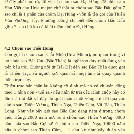
Ở đây phải nói rõ, tôi viết là chòm sao Đại Hùng để phiên âm
Hán Việt cho Ursa major, chứ thật ra chòm sao Bắc Đẩu gồm 7
sao chỉ là 1 phần của chòm Đại Hùng - vốn là tên gọi của Thiên
Văn Phương Tây. Phương Đông chỉ biết đến chòm Bắc Đẩu
gồm 7 sao chứ ko có khái niệm chòm Đại Hùng.
4.2 Chòm sao Tiểu Hùng
Còn gọi là chòm sao Gấu Nhỏ (Ursa Minor), nó quan trọng vì
nó chứa sao Bắc Cực (Bắc Thần) là ngôi sao duy nhất đứng yên
trên bầu trời. Đường nối từ Trái Đất đến sao Bắc Thần được gọi
là Thiên Trục và người xưa quan sát mọi tinh tú quay quanh
thiên trục này.
Thiên trục bản thân lại không cố định mà nó có chuyển động
theo 1 hình nón - tuế sai- nếu nhìn từ trái đất. Hình chóp này có
đỉnh là trái đất và đáy thì quét thành một vòng tròn đi qua các
chòm sao Thiên Vương, Thiên Nga, Thiên Cầm, Vũ Tiên, Thiên
Long. Như vậy bây giờ sao Bắc Cực đang nằm ở trong chòm
Tiểu Hùng, 2000 năm nữa sẽ ở chòm sao Thiên Vương, 8000
năm nữa sao Bắc Cực sẽ ở chòm sao Thiên Nga, 10000 năm
nữa ở chòm sao Thiên Cầm,... 1 chu kỳ như vậy thiên văn