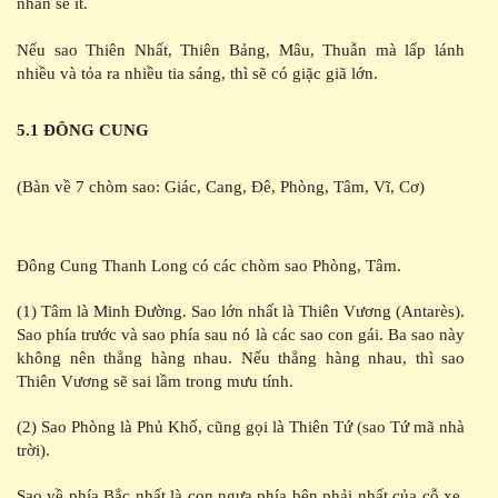
nhân sẽ ít.
Nếu sao Thiên Nhất, Thiên Bảng, Mâu, Thuẫn mà lấp lánh
nhiều và tỏa ra nhiều tia sáng, thì sẽ có giặc giã lớn.
5.1 ĐÔNG CUNG
(Bàn về 7 chòm sao: Giác, Cang, Đê, Phòng, Tâm, Vĩ, Cơ)
Đông Cung Thanh Long có các chòm sao Phòng, Tâm.
(1) Tâm là Minh Đường. Sao lớn nhất là Thiên Vương (Antarès).
Sao phía trước và sao phía sau nó là các sao con gái. Ba sao này
không nên thẳng hàng nhau. Nếu thẳng hàng nhau, thì sao
Thiên Vương sẽ sai lầm trong mưu tính.
(2) Sao Phòng là Phủ Khố, cũng gọi là Thiên Tứ (sao Tứ mã nhà
trời).
Sao về phía Bắc nhất là con ngựa phía bên phải nhất của cỗ xe.