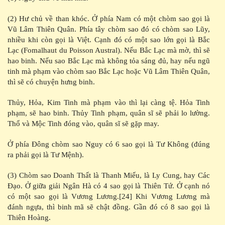
(2) Hư chủ về than khóc. Ở phía Nam có một chòm sao gọi là
Vũ Lâm Thiên Quân. Phía tây chòm sao đó có chòm sao Lũy,
nhiều khi còn gọi là Việt. Cạnh đó có một sao lớn gọi là Bắc
Lạc (Fomalhaut du Poisson Austral). Nếu Bắc Lạc mà mờ, thì sẽ
hao binh. Nếu sao Bắc Lạc mà không tỏa sáng đủ, hay nếu ngũ
tinh mà phạm vào chòm sao Bắc Lạc hoặc Vũ Lâm Thiên Quân,
thì sẽ có chuyện hưng binh.
Thủy, Hỏa, Kim Tinh mà phạm vào thì lại càng tệ. Hỏa Tinh
phạm, sẽ hao binh. Thủy Tinh phạm, quân sĩ sẽ phải lo lường.
Thổ và Mộc Tinh đóng vào, quân sĩ sẽ gặp may.
Ở phía Đông chòm sao Nguy có 6 sao gọi là Tư Không (đúng
ra phải gọi là Tư Mệnh).
(3) Chòm sao Doanh Thất là Thanh Miếu, là Ly Cung, hay Các
Đạo. Ở giữa giải Ngân Hà có 4 sao gọi là Thiên Tứ. Ở cạnh nó
có một sao gọi là Vương Lương.[24] Khi Vương Lương mà
đánh ngựa, thì binh mã sẽ chật đồng. Gần đó có 8 sao gọi là
Thiên Hoàng.