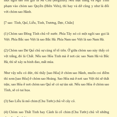
một ngôi sao lớn gọi là Nữ Chủ (Régulus). Nếu mặt trăng và Ngũ Tinh
phạm vào chòm sao Quyền (Hiên Viên), thì hay và dở cũng y như là đối
với chòm sao Hành.
[7 sao: Tỉnh, Quỉ, Liễu, Tinh, Trương, Dực, Chẩn]
(1) Chòm sao Đông Tỉnh chủ về nước. Phía Tây nó có một ngôi sao gọi là
Việt. Phía Bắc sao Việt là sao Bắc Hà. Phía Nam sao Việt là sao Nam Hà.
(2) Chòm sao Dư Quỉ chủ sự cúng tế tổ tiên. Ở giữa chòm sao này thấy có
vệt trắng, đó là Chất. Nếu sao Hỏa Tinh mà ở nơi các sao Nam Hà và Bắc
Hà, thì sẽ xảy ra binh đao, mất mùa.
Như vậy nếu có đức, thì thấy [sao Hỏa] ở chòm sao Hành, muốn coi điềm
thì xem [sao Hỏa] ở chòm sao Hoàng. Sao Hỏa mà ở nơi sao Việt thì sẽ thất
trận; sao Hỏa ở nơi chòm sao Quỉ sẽ có sự tàn sát. Nếu sao Hỏa ở chòm sao
Tỉnh, sẽ có tai họa.
(3) Sao Liễu là mỏ chim (Chu Tước) chủ về cây cỏ.
(4) Chòm sao Thất Tinh hay Cảnh là cổ chim (Chu Tước) chủ về những