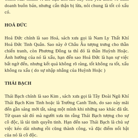
doanh buôn bán, nhưng cẩn thận bị lừa, nói chung là tốt có xấu
có.
HOẢ ĐỨC
Hoả Đức chính là sao Hoả, sách xưa gọi là Nam Ly Thất Khí
Hoả Đức Tinh Quân. Sao này ở Châu Âu tượng trưng cho thần
chiến tranh, còn Phương Đông ta thì đó là thần Huỳnh Hoặc.
Ảnh hưởng của nó là xấu, hạn đến sao Hoả Đức là hạn sự việc
bất ngờ đến, nhưng kết quả không rõ ràng, tốt không ra tốt, xấu
không ra xấu ( do sự nhập nhằng của Huỳnh Hoặc )
THÁI BẠCH
Thái Bạch chính là sao Kim , sách xưa gọi là Tây Đoài Ngũ Khí
Thái Bạch Kim Tinh hoặc là Trường Canh Tinh, do sao này mãi
đến gần sáng mới tắt, sáng một mình khi những sao khác đã tắt.
Từ quan sát đó mà người xưa tin rằng Thái Bạch tượng cho sự
cô độc, là tài tinh quyền tinh. Hạn đến sao Thái Bạch là chủ sự
việc kéo dài nhưng rồi cũng thành công, và đặc điểm nổi bật
của nó là cô độc.