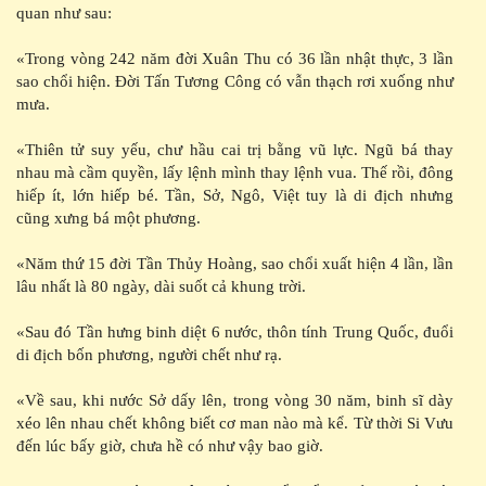
quan như sau:
«Trong vòng 242 năm đời Xuân Thu có 36 lần nhật thực, 3 lần
sao chổi hiện. Đời Tấn Tương Công có vẫn thạch rơi xuống như
mưa.
«Thiên tử suy yếu, chư hầu cai trị bằng vũ lực. Ngũ bá thay
nhau mà cầm quyền, lấy lệnh mình thay lệnh vua. Thế rồi, đông
hiếp ít, lớn hiếp bé. Tần, Sở, Ngô, Việt tuy là di địch nhưng
cũng xưng bá một phương.
«Năm thứ 15 đời Tần Thủy Hoàng, sao chổi xuất hiện 4 lần, lần
lâu nhất là 80 ngày, dài suốt cả khung trời.
«Sau đó Tần hưng binh diệt 6 nước, thôn tính Trung Quốc, đuổi
di địch bốn phương, người chết như rạ.
«Về sau, khi nước Sở dấy lên, trong vòng 30 năm, binh sĩ dày
xéo lên nhau chết không biết cơ man nào mà kể. Từ thời Si Vưu
đến lúc bấy giờ, chưa hề có như vậy bao giờ.