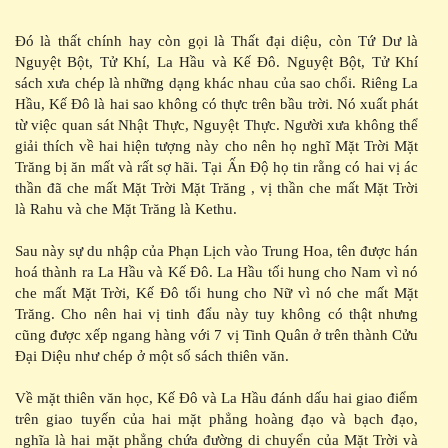
Đó là thất chính hay còn gọi là Thất đại diệu, còn Tứ Dư là
Nguyệt Bột, Tử Khí, La Hầu và Kế Đô. Nguyệt Bột, Tử Khí
sách xưa chép là những dạng khác nhau của sao chổi. Riêng La
Hầu, Kế Đô là hai sao không có thực trên bầu trời. Nó xuất phát
từ việc quan sát Nhật Thực, Nguyệt Thực. Người xưa không thể
giải thích về hai hiện tượng này cho nên họ nghĩ Mặt Trời Mặt
Trăng bị ăn mất và rất sợ hãi. Tại Ấn Độ họ tin rằng có hai vị ác
thần đã che mất Mặt Trời Mặt Trăng , vị thần che mất Mặt Trời
là Rahu và che Mặt Trăng là Kethu.
Sau này sự du nhập của Phạn Lịch vào Trung Hoa, tên được hán
hoá thành ra La Hầu và Kế Đô. La Hầu tối hung cho Nam vì nó
che mất Mặt Trời, Kế Đô tối hung cho Nữ vì nó che mất Mặt
Trăng. Cho nên hai vị tinh đẩu này tuy không có thật nhưng
cũng được xếp ngang hàng với 7 vị Tinh Quân ở trên thành Cửu
Đại Diệu như chép ở một số sách thiên văn.
Về mặt thiên văn học, Kế Đô và La Hầu đánh dấu hai giao điểm
trên giao tuyến của hai mặt phẳng hoàng đạo và bạch đạo,
nghĩa là hai mặt phẳng chứa đường di chuyển của Mặt Trời và