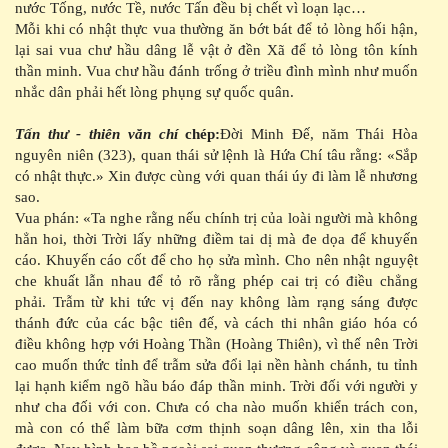
nước Tống, nước Tề, nước Tấn đều bị chết vì loạn lạc…
Mỗi khi có nhật thực vua thường ăn bớt bát để tỏ lòng hối hận,
lại sai vua chư hầu dâng lễ vật ở đền Xã để tỏ lòng tôn kính
thần minh. Vua chư hầu đánh trống ở triều đình mình như muốn
nhắc dân phải hết lòng phụng sự quốc quân.
Tấn thư - thiên văn chí
chép:
Đời Minh Đế, năm Thái Hòa
nguyên niên (323), quan thái sử lệnh là Hứa Chí tâu rằng: «Sắp
có nhật thực.» Xin được cùng với quan thái úy đi làm lễ nhương
sao.
Vua phán: «Ta nghe rằng nếu chính trị của loài người mà không
hẳn hoi, thời Trời lấy những điềm tai dị mà đe dọa để khuyến
cáo. Khuyến cáo cốt để cho họ sửa mình. Cho nên nhật nguyệt
che khuất lẫn nhau để tỏ rõ rằng phép cai trị có điều chẳng
phải. Trẫm từ khi tức vị đến nay không làm rạng sáng được
thánh đức của các bậc tiên đế, và cách thi nhân giáo hóa có
điều không hợp với Hoàng Thần (Hoàng Thiên), vì thế nên Trời
cao muốn thức tỉnh để trẫm sửa đổi lại nền hành chánh, tu tỉnh
lại hạnh kiểm ngõ hầu báo đáp thần minh. Trời đối với người y
như cha đối với con. Chưa có cha nào muốn khiển trách con,
mà con có thể làm bữa cơm thịnh soạn dâng lên, xin tha lỗi