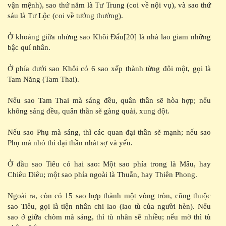
vận mệnh), sao thứ năm là Tư Trung (coi về nội vụ), và sao thứ
sáu là Tư Lộc (coi về tưởng thưởng).
Ở khoảng giữa nhửng sao Khôi Đẩu[20] là nhà lao giam những
bậc quí nhân.
Ở phía dưới sao Khôi có 6 sao xếp thành từng đôi một, gọi là
Tam Năng (Tam Thai).
Nếu sao Tam Thai mà sáng đều, quân thần sẽ hòa hợp; nếu
không sáng đều, quân thần sẽ gàng quải, xung đột.
Nếu sao Phụ mà sáng, thì các quan đại thần sẽ mạnh; nếu sao
Phụ mà nhỏ thì đại thần nhát sợ và yếu.
Ở đầu sao Tiêu có hai sao: Một sao phía trong là Mâu, hay
Chiêu Diêu; một sao phía ngoài là Thuẫn, hay Thiên Phong.
Ngoài ra, còn có 15 sao hợp thành một vòng tròn, cũng thuộc
sao Tiêu, gọi là tiện nhân chi lao (lao tù của người hèn). Nếu
sao ở giữa chòm mà sáng, thì tù nhân sẽ nhiều; nếu mờ thì tù