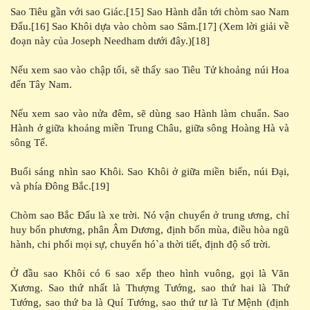
Sao Tiêu gần với sao Giác.[15] Sao Hành dẫn tới chòm sao Nam
Đẩu.[16] Sao Khôi dựa vào chòm sao Sâm.[17] (Xem lời giải về
đoạn này của Joseph Needham dưới đây.)[18]
Nếu xem sao vào chập tối, sẽ thấy sao Tiêu Tử khoảng núi Hoa
đến Tây Nam.
Nếu xem sao vào nửa đêm, sẽ dùng sao Hành làm chuẩn. Sao
Hành ở giữa khoảng miền Trung Châu, giữa sông Hoàng Hà và
sông Tế.
Buổi sáng nhìn sao Khôi. Sao Khôi ở giữa miền biển, núi Đại,
và phía Đông Bắc.[19]
Chòm sao Bắc Đẩu là xe trời. Nó vận chuyển ở trung ương, chỉ
huy bốn phương, phân Âm Dương, định bốn mùa, điều hòa ngũ
hành, chi phối mọi sự, chuyển hó`a thời tiết, định độ số trời.
Ở đầu sao Khôi có 6 sao xếp theo hình vuông, gọi là Văn
Xương. Sao thứ nhất là Thượng Tướng, sao thứ hai là Thứ
Tướng, sao thứ ba là Quí Tướng, sao thứ tư là Tư Mệnh (định