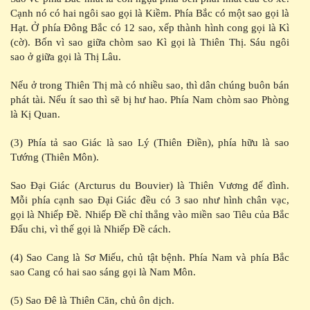
Cạnh nó có hai ngôi sao gọi là Kiềm. Phía Bắc có một sao gọi là
Hạt. Ở phía Đông Bắc có 12 sao, xếp thành hình cong gọi là Kì
(cờ). Bốn vì sao giữa chòm sao Kì gọi là Thiên Thị. Sáu ngôi
sao ở giữa gọi là Thị Lâu.
Nếu ở trong Thiên Thị mà có nhiều sao, thì dân chúng buôn bán
phát tài. Nếu ít sao thì sẽ bị hư hao. Phía Nam chòm sao Phòng
là Kị Quan.
(3) Phía tả sao Giác là sao Lý (Thiên Điền), phía hữu là sao
Tướng (Thiên Môn).
Sao Đại Giác (Arcturus du Bouvier) là Thiên Vương đế đình.
Mỗi phía cạnh sao Đại Giác đều có 3 sao như hình chân vạc,
gọi là Nhiếp Đề. Nhiếp Đề chỉ thẳng vào miền sao Tiêu của Bắc
Đẩu chi, vì thế gọi là Nhiếp Đề cách.
(4) Sao Cang là Sơ Miếu, chủ tật bệnh. Phía Nam và phía Bắc
sao Cang có hai sao sáng gọi là Nam Môn.
(5) Sao Đê là Thiên Căn, chủ ôn dịch.