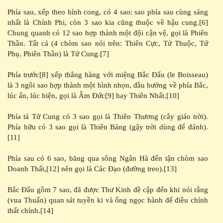
Phía sau, xếp theo hình cong, có 4 sao: sao phía sau cùng sáng
nhất là Chính Phi, còn 3 sao kia cũng thuộc về hậu cung.[6]
Chung quanh có 12 sao hợp thành một đội cận vệ, gọi là Phiên
Thần. Tất cả (4 chòm sao nói trên: Thiên Cực, Tử Thuộc, Tứ
Phụ, Phiên Thần) là Tử Cung.[7]
Phía trước[8] xếp thẳng hàng với miệng Bắc Đẩu (le Boisseau)
là 3 ngôi sao hợp thành một hình nhọn, đầu hướng về phía Bắc,
lúc ẩn, lúc hiện, gọi là Âm Đức[9] hay Thiên Nhất.[10]
Phía tả Tử Cung có 3 sao gọi là Thiên Thương (cây giáo trời).
Phía hữu có 3 sao gọi là Thiên Bảng (gậy trời dùng để đánh).
[11]
Phía sau có 6 sao, băng qua sông Ngân Hà đến tận chòm sao
Doanh Thất,[12] nên gọi là Các Đạo (đường treo).[13]
Bắc Đẩu gồm 7 sao, đã được Thư Kinh đề cập đến khi nói rằng
(vua Thuấn) quan sát tuyền ki và ống ngọc hành để điều chỉnh
thất chính.[14]