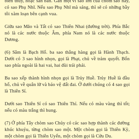
biên thùy, hoặc săn bắn. Gần một vì sao lớn của chòm sao này,
có sao Phụ Nhĩ. Nếu sao Phụ Nhĩ mà sáng, thì sẽ có những bầy
tôi xàm loạn bên cạnh vua.
Giữa sao Mão và Tất có sao Thiên Nhai (đường trời). Phía Bắc
nó là các nước thuộc Âm, phía Nam nó là các nước thuộc
Dương.
(6) Sâm là Bạch Hổ. ba sao thẳng hàng gọi là Hành Thạch.
Dưới có 3 sao hình nhọn, gọi là Phạt, chủ về trảm quyết. Bốn
sao phía ngoài là hai vai, hai đùi trái phải.
Ba sao xếp thành hình nhọn gọi là Trủy Huề. Trủy Huề là đầu
hổ, chủ về quân lữ và bảo vệ đất đai. Ở dưới chúng có 4 sao gọi
là Thiên Sí.
Dưới sao Thiên Sí có sao Thiên Thỉ. Nếu có màu vàng thì tốt;
nếu có màu trắng thì hung.
(7) Ở phía Tây chòm sao Chủy có các sao hợp thành các đường
khúc khuỷu, từng chòm sao một. Một chòm gọi là Thiên Kỳ,
một chòm gọi là Thiên Uyển, một chòm gọi là Cửu Du.