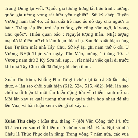
Trung Dung lại viết: "Quốc gia tương hưng tất hữu trinh, tường;
quốc gia tương vong tất hữu yêu nghiệt". Sử ký chép Tuyên
Vương năm thứ 46, có hai đứa trẻ mặc áo đỏ dạy cho người ta
hát : "Trăng sắp lên, trời sắp xuống, yến công sâm ngô, kỉ vong
Chu quốc". Thiên quan bảo : Nguyệt tượng thần, Nhật tượng
mạt đó là điềm nữ chủ làm loạn thiên hạ. Sau đó xuất hiện nàng
Bao Tự làm mất nhà Tây Chu. Sử ký lại ghi năm thứ 6 đời U
Vương NHật Thực vào ngày Tân Mão, mùng 1 tháng 10. U
Vương năm thứ 3 Kỳ Sơn núi sụp, ... rất nhiều việc quái dị trước
khi nhà Tây Chu mất đã được ghi chép tỉ mỉ.
Xuân Thu kinh, Khổng Phu Tử ghi chép lại tất cả 36 lần nhật
thưc, 4 lần sao chổi xuất hiện (612, 524, 515, 482). Mỗi lần sao
chổi xuất hiện là một lần biến động lớn về chiến tranh nổ ra.
Mỗi lần xảy ra quái tượng như vậy quần thần họp nhau để tâu
lên Vua, và bàn luận xem việc gì sẽ xảy ra.
Xuân Thu chép :
Mùa thu, tháng 7 (đời Văn Công thứ 14, tức
612 tcn) có sao chổi hiện ra ở chòm sao Bắc Đẩu. Nội sử nhà
Châu là Thúc Phục đoán rằng: Trong vòng 7 năm nữa, các vua