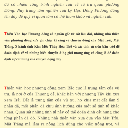
đã có nhiều công trình nghiên cứu về vũ trụ quan phương
Đông. Nay trung tâm nghiên cứu Lý Học Đông Phương đăng
lên đây để quý vị quan tâm có thể tham khảo và nghiên cứu.
T
hiên Văn học Phương đông có nguồn gốc từ rất lâu đời, những nhà thiên
văn phương đông xưa ghi chép kĩ càng về chuyển động của Mặt Trời, Mặt
Trăng, 5 hành tinh Kim Mộc Thủy Hỏa Thổ và các tinh tú trên bầu trời để
đoán định về về những biến chuyển ở hạ giới tương ứng và cũng là để đoán
định sự cát hung của chuyển động đấy.
T
hiên văn học phương đông xem Bắc cực là trung tâm của vũ
trụ, là nơi ở của Thượng đế, khác hẳn với phương Tây khi xưa
xem Trái Đất là trung tâm của vũ trụ, họ chia mặt đất làm 9
phận dã, mỗi phận dã chịu ảnh hưởng của một số tinh tú khác
nhau. Quan sát những tinh tú này có thể đoán định cát hung cho
từng phận dã đó. Những nhà thiên văn xưa dựa vào Mặt Trời,
Mặt Trăng mà làm ra nông lịch dùng cho việc trồng trọt, và