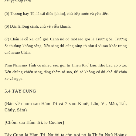
chuyện cấp thời.
(5) Trương hay Tố, là cái diều [chim], chủ bếp nước và yến tiệc.
(6) Dực là lông cánh, chủ về viễn khách.
(7) Chẩn là cỗ xe, chủ gió. Cạnh nó có một sao gọi là Trường Sa. Trường
Sa thường không sáng. Nếu sáng thì cũng sáng tỏ như 4 vì sao khác trong
chòm sao Chẩn.
Phía Nam sao Tỉnh có nhiều sao, gọi là Thiên Khố Lâu. Khố Lâu có 5 xe.
Nếu chúng chiếu sáng, tăng thêm số sao, thì sẽ không có đủ chỗ để chứa
xe và ngựa.
5.4 TÂY CUNG
(Bàn về chòm sao Hàm Trì và 7 sao: Khuê, Lâu, Vị, Mão, Tất,
Chủy, Sâm)
[Chòm sao Hàm Trì: le Cocher]
Tây Cung là Hàm Trì. Người ta còn gọi nó là Thiên Ngũ Hoàng