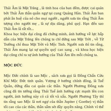
Thái Âm là Mặt Trăng , là tinh hoa của ban đêm, được cai quản
bởi Thái Âm thần quân ngự tại cung Quảng Hàn. Thái Âm ban
phát ân huệ của nó cho mọi người , người xưa tin rằng Thái Âm
tượng cho người mẹ , là sự dịu dàng, phú quý. Hạn đến sao
Thái Âm là rất tốt...
Khoa học hiện đại cũng đã chứng minh, ảnh hưởng về lực hấp
dẫn của Mặt Trăng lên chúng ta chỉ đứng sau Mặt Trời , về Từ
Trường chỉ thua Mặt Trời và Mộc Tinh. Người xưa thì tin rằng,
Thái Âm mang lại sự quyền quý cao sang , và khoa học hiện
đại cũng chỉ ra sự ảnh hưởng của Thái Âm lên mỗi chúng ta.
MỘC ĐỨC
Mộc Đức chính là sao Mộc , sách xưa gọi là Đông Chấn Cửu
Khí Mộc Đức tinh quân. Vượng ở hướng chính đông, là Tuế
Quân, đứng đầu cai quản các thần. Người Phương Đông xưa
cũng đã tin tưởng rằng Thái Tuế ảnh hưởng cực mạnh lên con
người, ảnh hưởng này có cả tốt và xấu. Người Phương Tây thì
tin rằng sao Mộc là nơi ngự của thần Jupiter ( Goethe) vị thần
tối cao của các thần, thần sấm sét đầy quyền năng. Chính vì thế