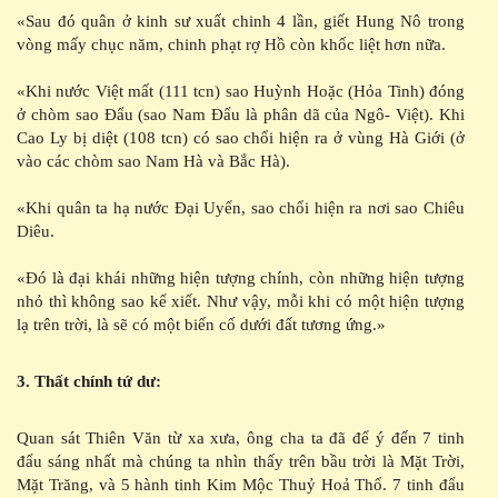
«Sau đó quân ở kinh sư xuất chinh 4 lần, giết Hung Nô trong
vòng mấy chục năm, chinh phạt rợ Hồ còn khốc liệt hơn nữa.
«Khi nước Việt mất (111 tcn) sao Huỳnh Hoặc (Hỏa Tinh) đóng
ở chòm sao Đẩu (sao Nam Đẩu là phân dã của Ngô- Việt). Khi
Cao Ly bị diệt (108 tcn) có sao chổi hiện ra ở vùng Hà Giới (ở
vào các chòm sao Nam Hà và Bắc Hà).
«Khi quân ta hạ nước Đại Uyển, sao chổi hiện ra nơi sao Chiêu
Diêu.
«Đó là đại khái những hiện tượng chính, còn những hiện tượng
nhỏ thì không sao kể xiết. Như vậy, mỗi khi có một hiện tượng
lạ trên trời, là sẽ có một biến cố dưới đất tương ứng.»
3. Thất chính tứ dư:
Quan sát Thiên Văn từ xa xưa, ông cha ta đã để ý đến 7 tinh
đẩu sáng nhất mà chúng ta nhìn thấy trên bầu trời là Mặt Trời,
Mặt Trăng, và 5 hành tinh Kim Mộc Thuỷ Hoả Thổ. 7 tinh đẩu