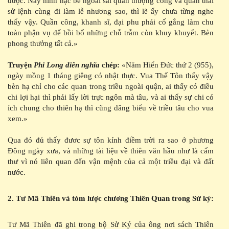
được. Nay hình hạc bề ngoài sai quan thượng công và quan thái
sử lệnh cùng đi làm lễ nhương sao, thì lẽ ấy chưa từng nghe
thấy vậy. Quần công, khanh sĩ, đại phu phải cố gắng làm chu
toàn phận vụ để bồi bổ những chỗ trẫm còn khuy khuyết. Bèn
phong thưởng tất cả.»
Truyện
Phi Long diễn nghĩa
chép:
«Năm Hiển Đức thứ 2 (955),
ngày mồng 1 tháng giêng có nhật thực. Vua Thế Tôn thấy vậy
bèn hạ chỉ cho các quan trong triều ngoài quận, ai thấy có điều
chi lợi hại thì phải lấy lời trực ngôn mà tâu, và ai thấy sự chi có
ích chung cho thiên hạ thì cũng dâng biểu về triều tâu cho vua
xem.»
Qua đó đủ thấy đươc sự tôn kính điềm trời ra sao ở phương
Đông ngày xưa, và những tài liệu về thiên văn hầu như là cấm
thư vì nó liên quan đến vận mệnh của cả một triều đại và đất
nước.
2. Tư Mã Thiên và tóm lược chương Thiên Quan trong Sử ký:
Tư Mã Thiên đã ghi trong bộ Sử Ký của ông nơi sách Thiên