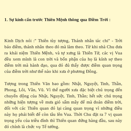
1. Sự kính cẩn trước Thiên Mệnh thông qua Điềm Trời :
Kinh Dịch nói :" Thiên tùy tượng, Thánh nhân tác chi" - Trời
báo điềm, thánh nhân theo đó mà làm theo. Từ khi nhà Chu đưa
ra khái niệm Thiên Mệnh, và tự xưng là Thiên Tử, các vị Vua
đều xem mình là con trời và bổn phận của họ là kính sợ theo
điềm trời mà hành đạo, qua đó đủ thấy được điềm quan trọng
của điềm trời như thế nào khi xưa ở phương Đông.
Tượng trong Thiên Văn bao gồm: Nhật, Nguyệt, Tinh, Thần,
Phong, Lôi, Vân, Vũ. Vì thế người xưa đặc biệt chú trọng đến
chuyển động của Nhật, Nguyệt, Tinh, Thần; hết sức chú trọng
những hiện tượng về mưa gió sấm mây để mà đoán điềm trời,
đối với các Thiên quan đó lại càng quan trọng vì những điều
này họ phải biết để còn tâu lên Vua. Thời Chu đặt ra 7 vị quan
trọng yếu của triều đình thì Thiên quan đứng hàng đầu, sau này
đó chính là chức vụ Tể tướng.