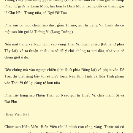
Pháp. Ở giữa là Đoan Môn, hai bên là Dịch Môn. Trong cửa có 6 sao, gọi
là Chư Hầu. Trong nữa, có Ngũ Đế Tọa.
Phía sau có một chòm sao dày, gồm 15 sao, gọi là Lang Vị. Cạnh đó có
một sao lớn gọi là Tướng Vị (Lang Tướng).
Nếu mặt trăng và Ngũ Tinh vào vùng Thái Vi thuận chiều (tức là từ phía
Tây lại), và ra thuận chiều, ta sẽ để ý chỗ chúng ra nơi đâu, nhà vua sẽ
chém giết ở đó.
Nếu chúng mà vào ngược chiều (tức là từ phía Đông lại) và phạm vào Đế
Tọa, thì biết rằng bầy tôi sẽ mưu loạn. Nếu Kim Tinh và Hỏa Tinh phạm
vào Thái Vi thì lại càng tệ hơn nữa.
Phía Tây hàng sao Phiên Thần có 6 sao gọi là Thiếu Vi, chia thành Sĩ và
Đại Phu.
[Hiên Viên Kỳ]
Chòm sao Hiên Viên. Hiên Viên tức là mình con rồng vàng. Trước nó có