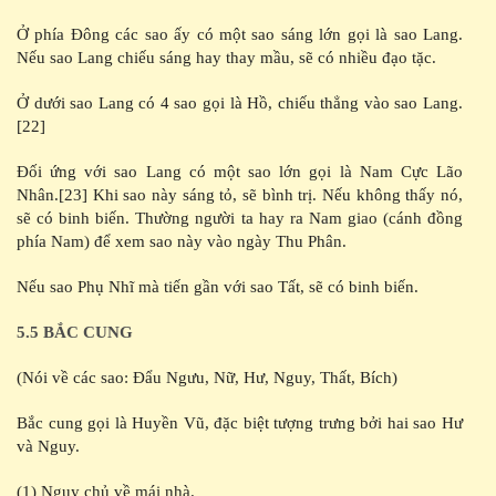
Ở phía Đông các sao ấy có một sao sáng lớn gọi là sao Lang.
Nếu sao Lang chiếu sáng hay thay mầu, sẽ có nhiều đạo tặc.
Ở dưới sao Lang có 4 sao gọi là Hồ, chiếu thẳng vào sao Lang.
[22]
Đối ứng với sao Lang có một sao lớn gọi là Nam Cực Lão
Nhân.[23] Khi sao này sáng tỏ, sẽ bình trị. Nếu không thấy nó,
sẽ có binh biến. Thường người ta hay ra Nam giao (cánh đồng
phía Nam) để xem sao này vào ngày Thu Phân.
Nếu sao Phụ Nhĩ mà tiến gần với sao Tất, sẽ có binh biến.
5.5 BẮC CUNG
(Nói về các sao: Đẩu Ngưu, Nữ, Hư, Nguy, Thất, Bích)
Bắc cung gọi là Huyền Vũ, đặc biệt tượng trưng bởi hai sao Hư
và Nguy.
(1) Nguy chủ về mái nhà.