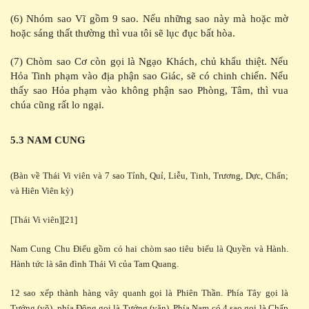
(6) Nhóm sao Vĩ gồm 9 sao. Nếu những sao này mà hoặc mờ
hoặc sáng thất thường thì vua tôi sẽ lục đục bất hòa.
(7) Chòm sao Cơ còn gọi là Ngạo Khách, chủ khẩu thiệt. Nếu
Hỏa Tinh phạm vào địa phận sao Giác, sẽ có chinh chiến. Nếu
thấy sao Hỏa phạm vào không phận sao Phòng, Tâm, thì vua
chúa cũng rất lo ngại.
5.3 NAM CUNG
(Bàn về Thái Vi viên và 7 sao Tỉnh, Quỉ, Liễu, Tinh, Trương, Dực, Chẩn;
và Hiên Viên kỳ)
[Thái Vi viên][21]
Nam Cung Chu Điểu gồm có hai chòm sao tiêu biểu là Quyền và Hành.
Hành tức là sân đình Thái Vi của Tam Quang.
12 sao xếp thành hàng vây quanh gọi là Phiên Thần. Phía Tây gọi là
Tướng (võ), phía Đông gọi là Tướng (văn). Phía Nam có 4 sao gọi là Chấp