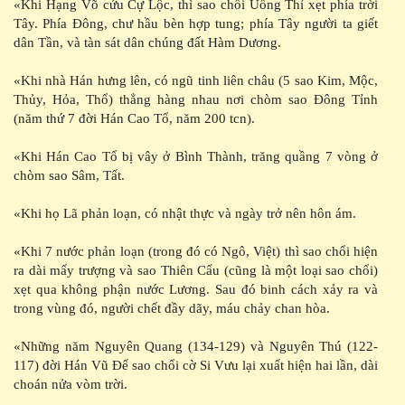
«Khi Hạng Võ cứu Cự Lộc, thì sao chổi Uổng Thỉ xẹt phía trời
Tây. Phía Đông, chư hầu bèn hợp tung; phía Tây người ta giết
dân Tần, và tàn sát dân chúng đất Hàm Dương.
«Khi nhà Hán hưng lên, có ngũ tinh liên châu (5 sao Kim, Mộc,
Thủy, Hỏa, Thổ) thẳng hàng nhau nơi chòm sao Đông Tỉnh
(năm thứ 7 đời Hán Cao Tổ, năm 200 tcn).
«Khi Hán Cao Tổ bị vây ở Bình Thành, trăng quầng 7 vòng ở
chòm sao Sâm, Tất.
«Khi họ Lã phản loạn, có nhật thực và ngày trở nên hôn ám.
«Khi 7 nước phản loạn (trong đó có Ngô, Việt) thì sao chổi hiện
ra dài mấy trượng và sao Thiên Cẩu (cũng là một loại sao chổi)
xẹt qua không phận nước Lương. Sau đó binh cách xảy ra và
trong vùng đó, người chết đầy dãy, máu chảy chan hòa.
«Những năm Nguyên Quang (134-129) và Nguyên Thú (122-
117) đời Hán Vũ Đế sao chổi cờ Si Vưu lại xuất hiện hai lần, dài
choán nửa vòm trời.