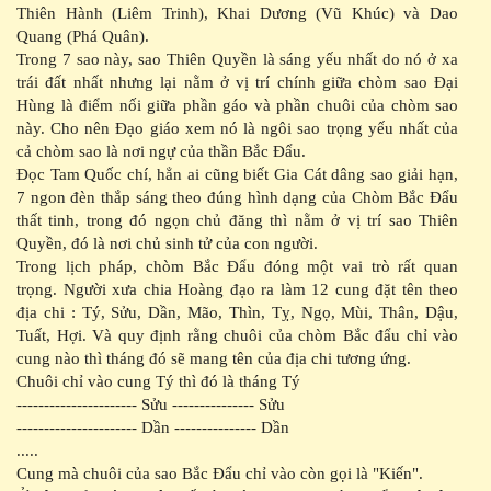
Thiên Hành (Liêm Trinh), Khai Dương (Vũ Khúc) và Dao
Quang (Phá Quân).
Trong 7 sao này, sao Thiên Quyền là sáng yếu nhất do nó ở xa
trái đất nhất nhưng lại nằm ở vị trí chính giữa chòm sao Đại
Hùng là điểm nối giữa phần gáo và phần chuôi của chòm sao
này. Cho nên Đạo giáo xem nó là ngôi sao trọng yếu nhất của
cả chòm sao là nơi ngự của thần Bắc Đẩu.
Đọc Tam Quốc chí, hẳn ai cũng biết Gia Cát dâng sao giải hạn,
7 ngon đèn thắp sáng theo đúng hình dạng của Chòm Bắc Đẩu
thất tinh, trong đó ngọn chủ đăng thì nằm ở vị trí sao Thiên
Quyền, đó là nơi chủ sinh tử của con người.
Trong lịch pháp, chòm Bắc Đẩu đóng một vai trò rất quan
trọng. Người xưa chia Hoàng đạo ra làm 12 cung đặt tên theo
địa chi : Tý, Sửu, Dần, Mão, Thìn, Tỵ, Ngọ, Mùi, Thân, Dậu,
Tuất, Hợi. Và quy định rằng chuôi của chòm Bắc đẩu chỉ vào
cung nào thì tháng đó sẽ mang tên của địa chi tương ứng.
Chuôi chỉ vào cung Tý thì đó là tháng Tý
---------------------- Sửu --------------- Sửu
---------------------- Dần --------------- Dần
.....
Cung mà chuôi của sao Bắc Đẩu chỉ vào còn gọi là "Kiến".