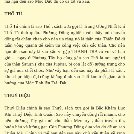
mà hạn đến sao Mộc Đức thì có cả tốt và xấu.
THỔ TÚ
Thổ Tú chính là sao Thổ , sách xưa gọi là Trung Ương Nhất Khí
Thổ Tú tinh quân. Phương Đông nghiên cứu thấy nó chuyển
động rất chậm chạp cho nên tin rằng nó là thần của Thiên Đế đi
tuần vòng quanh để kiểm tra công việc của các thần. Cho nên
hạn đến sao này là sao xấu vì gặp THANH TRA có vui vẻ bao
giờ ... ngay ở Phương Tây họ cũng gán sao Thổ là nơi ngự trị
của thần Saturn ( cha của Jupiter, bị con lật đổ) tưởng trưng cho
sự già nua chết chóc. Như vậy hạn đến sao này đa phần là xấu ,
khoa học hiện đại cũng khẳng định sao Thổ làm triết giảm ảnh
hưởng của Mộc Tinh lên Trái Đất.
THUỶ DIỆU
Thuỷ Diệu chính là sao Thuỷ, sách xưa gọi là Bắc Khảm Lục
Khí Thuỷ Diệu Tinh Quân. Sao này chuyển động rất nhanh, cho
nên phương Tây gán nó cho thần Mercury , thần truyền tin,
buôn bán và lường gạt. Còn Phương Đông dựa vào đó để an sao
Thiên Mã. Chính vì thế hạn đến sao này chủ yếu thiên về kinh