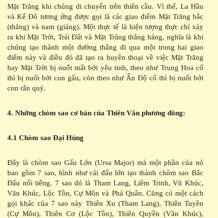
Mặt Trăng khi chúng di chuyển trên thiên cầu. Vì thế, La Hầu
và Kế Đô tương ứng được gọi là các giao điểm Mặt Trăng bắc
(thăng) và nam (giáng). Một thực tế là hiện tượng thực chỉ xảy
ra khi Mặt Trời, Trái Đất và Mặt Trăng thẳng hàng, nghĩa là khi
chúng tạo thành một đường thẳng đi qua một trong hai giao
điểm này và điều đó đã tạo ra huyền thoại về việc Mặt Trăng
hay Mặt Trời bị nuốt mất bởi yêu tinh, theo như Trung Hoa cổ
thì bị nuốt bởi con gấu, còn theo như Ấn Độ cổ thì bị nuốt bởi
con rắn quỷ.
4. Những chòm sao cơ bản của Thiên Văn phương đông:
4.1 Chòm sao Đại Hùng
Đây là chòm sao Gấu Lớn (Ursa Major) mà một phần của nó
bao gồm 7 sao, hình như cái đấu lớn tạo thành chòm sao Bắc
Đẩu nổi tiếng. 7 sao đó là Tham Lang, Liêm Trinh, Vũ Khúc,
Văn Khúc, Lộc Tồn, Cự Môn và Phá Quân. Cũng có một cách
gọi khác của 7 sao này Thiên Xu (Tham Lang), Thiên Tuyền
(Cự Môn), Thiên Cơ (Lộc Tồn), Thiên Quyền (Văn Khúc),