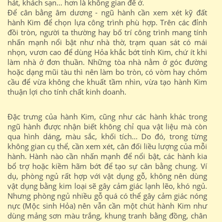
hát, khách sạn… hơn là không gian để ở.
Để cân bằng âm dương - ngũ hành cần xem xét kỹ đất
hành Kim để chọn lựa công trình phù hợp. Trên các đỉnh
đồi tròn, người ta thường hay bố trí công trình mang tính
nhấn mạnh nổi bật như nhà thờ, trạm quan sát có mái
nhọn, vươn cao để dùng Hỏa khắc bớt tính Kim, chứ ít khi
làm nhà ở đơn thuần. Những tòa nhà nằm ở góc đường
hoặc dạng mũi tàu thì nên làm bo tròn, có vòm hay chỏm
cầu để vừa không che khuất tầm nhìn, vừa tạo hành Kim
thuận lợi cho tính chất kinh doanh.
Đặc trưng của hành Kim, cũng như các hành khác trong
ngũ hành được nhận biết không chỉ qua vật liệu mà còn
qua hình dáng, màu sắc, khối tích… Do đó, trong từng
không gian cụ thể, cần xem xét, cân đối liều lượng của mỗi
hành. Hành nào cần nhấn mạnh để nổi bật, các hành kia
bổ trợ hoặc kiềm hãm bớt để tạo sự cân bằng chung. Ví
dụ, phòng ngủ rất hợp với vật dụng gỗ, không nên dùng
vật dụng bằng kim loại sẽ gây cảm giác lạnh lẽo, khó ngủ.
Nhưng phòng ngủ nhiều gỗ quá có thể gây cảm giác nóng
nực (Mộc sinh Hỏa) nên vẫn cần một chút hành Kim như
dùng mảng sơn màu trắng, khung tranh bằng đồng, chân